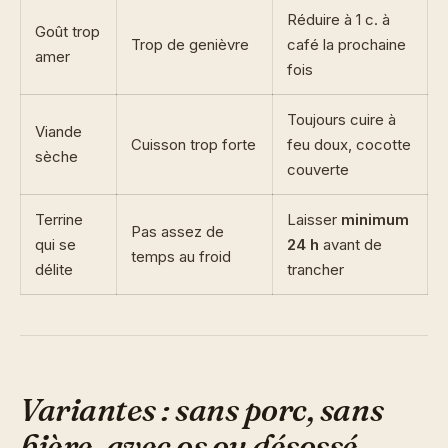
Réduire à 1 c. à
Goût trop
Trop de genièvre
café la prochaine
amer
fois
Toujours cuire à
Viande
Cuisson trop forte
feu doux, cocotte
sèche
couverte
Terrine
Laisser
minimum
Pas assez de
qui se
24 h
avant de
temps au froid
délite
trancher
Variantes : sans porc, sans
bière, avec os ou désossé