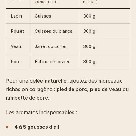
CONSEILLÉ
PERS.)
Lapin
Cuisses
300 g
Poulet
Cuisses ou blancs
300 g
Veau
Jarret ou collier
300 g
Porc
Échine désossée
300 g
Pour une gelée
naturelle
, ajoutez des morceaux
riches en collagène :
pied de porc
,
pied de veau
ou
jambette de porc
.
Les aromates indispensables :
4 à 5 gousses d’ail