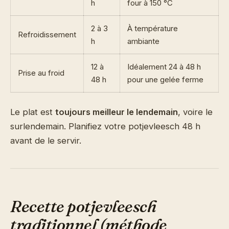
h
four à 150 °C
2 à 3
À température
Refroidissement
h
ambiante
12 à
Idéalement 24 à 48 h
Prise au froid
48 h
pour une gelée ferme
Le plat est
toujours meilleur le lendemain
, voire le
surlendemain. Planifiez votre potjevleesch 48 h
avant de le servir.
Recette potjevleesch
traditionnel (méthode