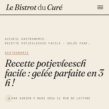
Le Bistrot
du
Curé
Gastronomie
Maison & Décoration
ACCUEIL
GASTRONOMIE
›
›
RECETTE POTJEVLEESCH FACILE : GELÉE PARF…
Voyage
GASTRONOMIE
Contact
Recette potjevleesch
facile : gelée parfaite en 3
Newsletter
h !
A
PAR ADRIEN
·
9 MARS 2026
·
11 MIN DE LECTURE