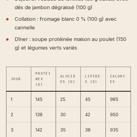
dés de jambon dégraissé (100 g)
Collation : fromage blanc 0 % (100 g) avec
cannelle
Dîner : soupe protéinée maison au poulet (150
g) et légumes verts variés
PROTÉI
GLUCID
LIPIDE
CALORI
JOUR
NES
ES (G)
S (G)
ES
(G)
1
145
25
45
985
2
138
30
42
950
3
142
35
38
935