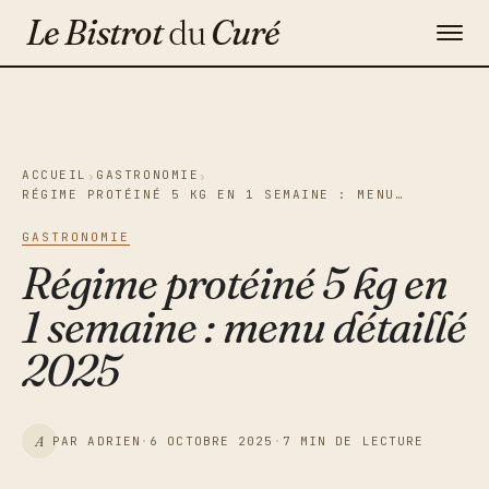
Le Bistrot
du
Curé
Gastronomie
Maison & Décoration
ACCUEIL
GASTRONOMIE
›
›
RÉGIME PROTÉINÉ 5 KG EN 1 SEMAINE : MENU…
Voyage
GASTRONOMIE
Contact
Régime protéiné 5 kg en
1 semaine : menu détaillé
Newsletter
2025
A
PAR ADRIEN
·
6 OCTOBRE 2025
·
7 MIN DE LECTURE