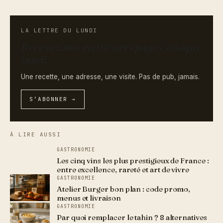
LA LETTRE DU LUNDI
Recevez nos meilleures pages, chaque
lundi.
Une recette, une adresse, une visite. Pas de pub, jamais.
S’ABONNER →
À LIRE AUSSI
GASTRONOMIE
Les cinq vins les plus prestigieux de France :
entre excellence, rareté et art de vivre
GASTRONOMIE
Atelier Burger bon plan : code promo,
menus et livraison
GASTRONOMIE
Par quoi remplacer le tahin ? 8 alternatives