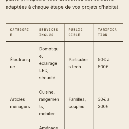
adaptées à chaque étape de vos projets d’habitat.
CATÉGORI
SERVICES
PUBLIC
TARIFICA
E
INCLUS
CIBLE
TION
Domotiqu
e,
Électroniq
Particulier
50€ à
éclairage
ue
s tech
500€
LED,
sécurité
Cuisine,
Articles
rangemen
Familles,
30€ à
ménagers
ts,
couples
300€
mobilier
Aménage