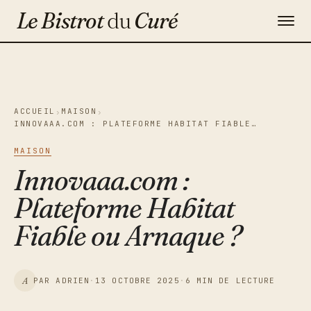
Le Bistrot
du
Curé
Gastronomie
Maison & Décoration
ACCUEIL
MAISON
›
›
INNOVAAA.COM : PLATEFORME HABITAT FIABLE…
Voyage
MAISON
Contact
Innovaaa.com :
Plateforme Habitat
Newsletter
Fiable ou Arnaque ?
A
PAR ADRIEN
·
13 OCTOBRE 2025
·
6 MIN DE LECTURE