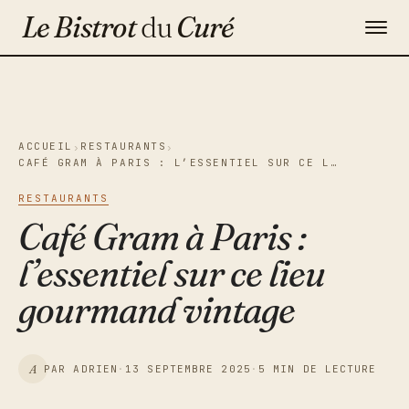
Le Bistrot
du
Curé
Gastronomie
Maison & Décoration
ACCUEIL
RESTAURANTS
›
›
CAFÉ GRAM À PARIS : L’ESSENTIEL SUR CE L…
Voyage
RESTAURANTS
Contact
Café Gram à Paris :
l’essentiel sur ce lieu
Newsletter
gourmand vintage
A
PAR ADRIEN
·
13 SEPTEMBRE 2025
·
5 MIN DE LECTURE