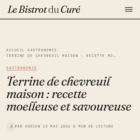
Le Bistrot
du
Curé
Gastronomie
Maison & Décoration
ACCUEIL
GASTRONOMIE
›
›
TERRINE DE CHEVREUIL MAISON : RECETTE MO…
Voyage
GASTRONOMIE
Contact
Terrine de chevreuil
maison : recette
Newsletter
moelleuse et savoureuse
A
PAR ADRIEN
·
13 MAI 2026
·
8 MIN DE LECTURE