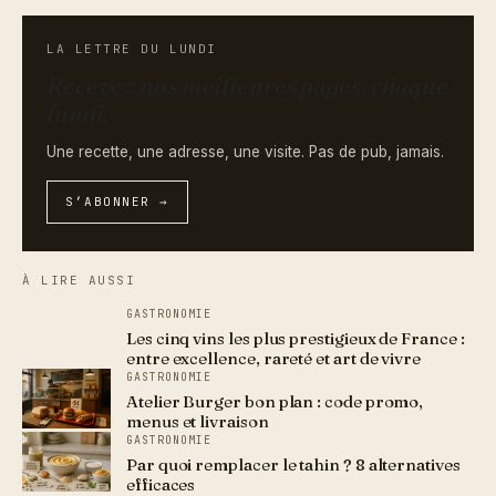
LA LETTRE DU LUNDI
Recevez nos meilleures pages, chaque
lundi.
Une recette, une adresse, une visite. Pas de pub, jamais.
S’ABONNER →
À LIRE AUSSI
GASTRONOMIE
Les cinq vins les plus prestigieux de France :
entre excellence, rareté et art de vivre
GASTRONOMIE
Atelier Burger bon plan : code promo,
menus et livraison
GASTRONOMIE
Par quoi remplacer le tahin ? 8 alternatives
efficaces