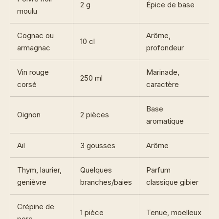
2 g
Épice de base
moulu
Cognac ou
Arôme,
10 cl
armagnac
profondeur
Vin rouge
Marinade,
250 ml
corsé
caractère
Base
Oignon
2 pièces
aromatique
Ail
3 gousses
Arôme
Thym, laurier,
Quelques
Parfum
genièvre
branches/baies
classique gibier
Crépine de
1 pièce
Tenue, moelleux
porc