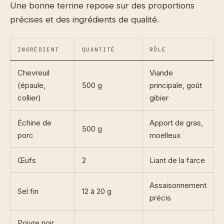
Une bonne terrine repose sur des proportions
précises et des ingrédients de qualité.
INGRÉDIENT
QUANTITÉ
RÔLE
Chevreuil
Viande
(épaule,
500 g
principale, goût
collier)
gibier
Échine de
Apport de gras,
500 g
porc
moelleux
Œufs
2
Liant de la farce
Assaisonnement
Sel fin
12 à 20 g
précis
Poivre noir