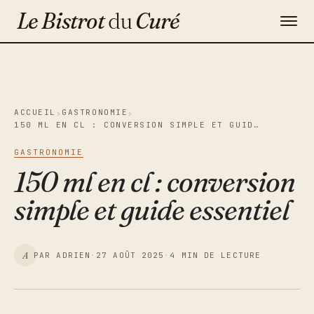
Le Bistrot
du
Curé
Gastronomie
Maison & Décoration
ACCUEIL
GASTRONOMIE
›
›
150 ML EN CL : CONVERSION SIMPLE ET GUID…
Voyage
GASTRONOMIE
Contact
150 ml en cl : conversion
simple et guide essentiel
Newsletter
A
PAR ADRIEN
·
27 AOÛT 2025
·
4 MIN DE LECTURE